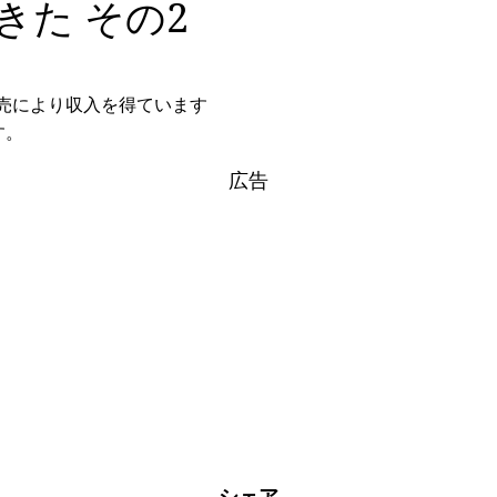
た その2
格販売により収入を得ています
す。
広告
シェア