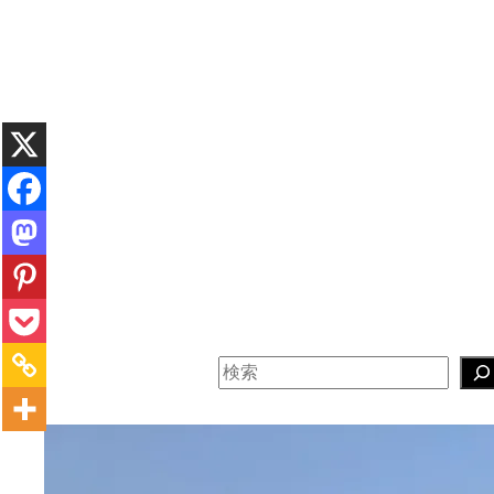
内
容
を
ス
キ
ッ
プ
検
索