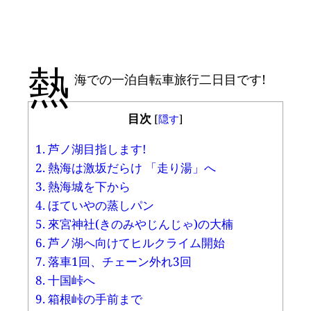
熱
海での一泊自転車旅行二日目です!
目次
[
隠す
]
1.
芦ノ湖目指します!
2.
熱海は激坂だらけ 「走り湯」へ
3.
熱海城を下から
4.
ほていやの蒸しパン
5.
來宮神社(きのみやじんじゃ)の大楠
6.
芦ノ湖へ向けてヒルクライム開始
7.
落車1回、チェーン外れ3回
8.
十国峠へ
9.
箱根峠の手前まで