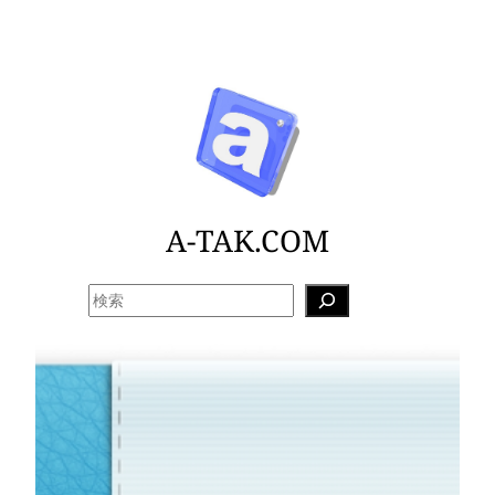
内
容
を
ス
キ
ッ
プ
A-TAK.COM
検
索