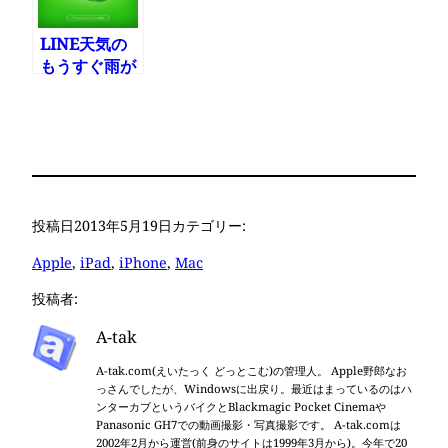
LINE天気の
もうすぐ雨が
降る通知が便
利
投稿日
2013年5月19日
カテゴリー:
Apple
, 
iPad
, 
iPhone
, 
Mac
投稿者:
A-tak
A-tak.com(えいたっく どっとこむ)の管理人。 Apple野郎なお
っさんでしたが、Windowsに出戻り。最近はまっているのはハ
ンターカブというバイクとBlackmagic Pocket Cinemaや
Panasonic GH7での動画撮影・写真撮影です。 A-tak.comは
2002年2月から運営(前身のサイトは1999年3月から)。今年で20