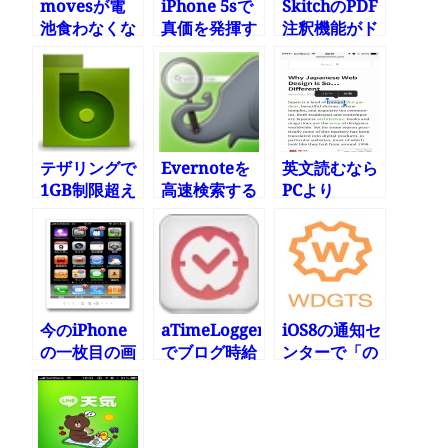
movesが電
iPhone 5sで
SkitchのPDF
池食わなくな
真価を発揮す
注釈機能がド
って使えるア
るやもしれな
キュメントレ
プリになった
いMoves
ビューに便
利!
テザリングで
Evernoteを
英文読むなら
1GB制限超え
高速検索する
PCより
ないように
withEverが
iPhoneの方
Macにアプリ
便利
が便利
入れたよ
今のiPhone
aTimeLogger2
iOS8の通知セ
の一枚目の画
でブログ時給
ンターで「の
面
を測ってみた
み」電卓が使
える
「Wdgts」ア
プリ