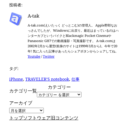
投稿者:
A-tak
A-tak.com(えいたっく どっとこむ)の管理人。 Apple野郎なお
っさんでしたが、Windowsに出戻り。最近はまっているのはハ
ンターカブというバイクとBlackmagic Pocket Cinemaや
Panasonic GH7での動画撮影・写真撮影です。 A-tak.comは
2002年2月から運営(前身のサイトは1999年3月から)。今年で20
年! 気に入った記事があったらシェアボタンからシェアしてね。
Youtube
/
Twitter
タグ:
iPhone
, 
TRAVELER’S notebook
, 
仕事
カテゴリー
カテゴリ一覧
アーカイブ
トップ
ソフトウェア
旧コンテンツ