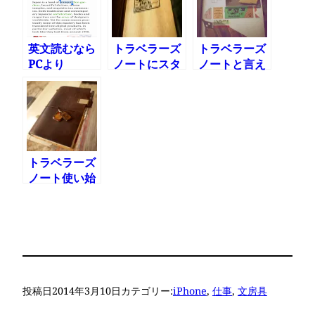
いなかった件
英文読むなら
トラベラーズ
トラベラーズ
PCより
ノートにスタ
ノートと言え
iPhoneの方
ンプでカスタ
ばマスキング
が便利
マイズ
テープ
トラベラーズ
ノート使い始
めて153日目
の色彩
投稿日
2014年3月10日
カテゴリー:
iPhone
, 
仕事
, 
文房具