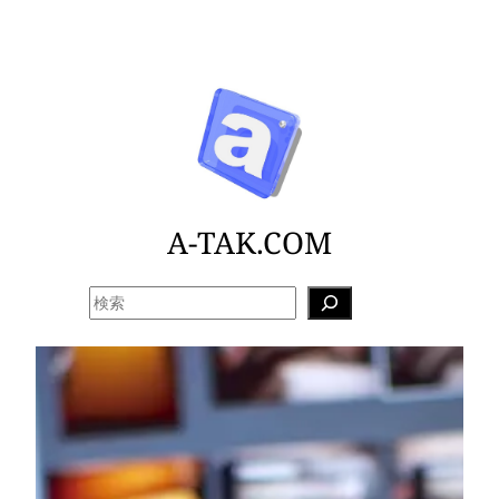
内
容
を
ス
キ
ッ
プ
A-TAK.COM
検
索