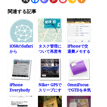
関連する記事
iOS8のSafari
タスク管理に
iPhoneで交
から
ついて再度考
通費メモする
1Password
え直してみた
には
を呼び出す
Numbersの
フォームが使
える
iPhone
Nike+ GPSで
OmniFocus
Everybody
スリープにす
でGTDを本気
キャンペーン
るとエラー表
でやり始めて
のエブリバデ
示
2ヵ月ぐらい
ィに含まれて
経ちました